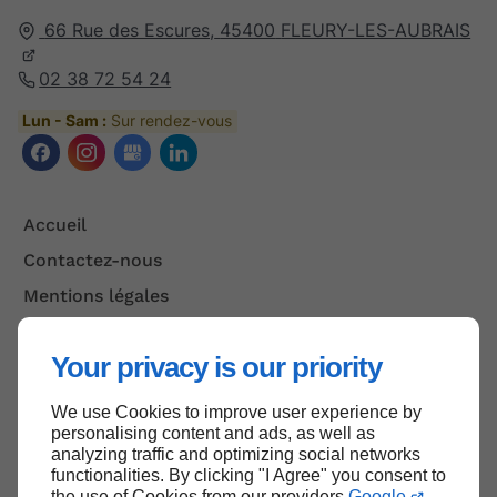
66 Rue des Escures,
45400
FLEURY-LES-AUBRAIS
02 38 72 54 24
Lun - Sam :
Sur rendez-vous
Accueil
Contactez-nous
Mentions légales
Plan du site
Your privacy is our priority
We use Cookies to improve user experience by
Haut de page
personalising content and ads, as well as
analyzing traffic and optimizing social networks
functionalities. By clicking "I Agree" you consent to
the use of Cookies from our providers
Google